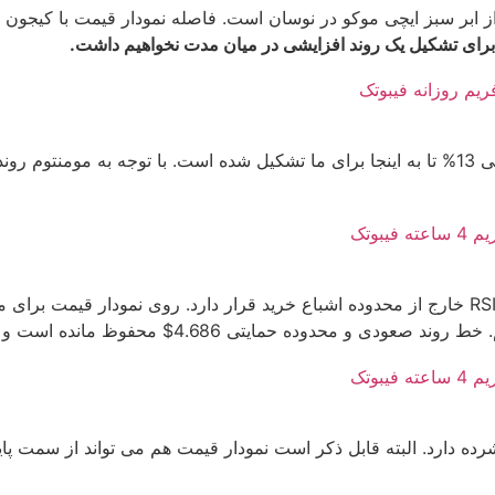
نمودار قیمت بالاتر از ابر سبز ایچی موکو در نوسان است. فاصله نمودار قیمت ب
برای تشکیل یک روند افزایشی در میان مدت نخواهیم داشت.
5.917$ به طور کامل مصرف شد و خط روند صعودی ما محفوظ باقی ماند. یک روند افزایشی 13% تا به اینجا ب
 و محدوده مقاومتی 5.917$ به طور کامل مصرف شده است.
ه دارد. البته قابل ذکر است نمودار قیمت هم می تواند از سمت پای