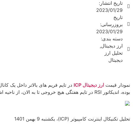
تاریخ انتشار:
کانال نزولی در
2023/01/29
نوسان است که
تاریخ
در حال حرکت به
بروزرسانی:
سمت سقف
2023/01/29
کانال است. در
دسته بندی:
تایم فریم هفتگی
ارز دیجیتال
,
اندیکاتور RSI
تحلیل ارز
بلاخره از محدوده
دیجیتال
اشباع فروش
خارج شده. (با
توجه به اینکه
نمودار قیمت از
نمودار قیمت
ارز دیجیتال
ICP
روز اول در حال
بوده، اندیکاتور RSI در تایم هفتگی هیچ خروجی تا به الان، از ناحیه اشباع فروش نداشته است.) در ادامه
ریزش بوده،
اندیکاتور RSI در
تایم هفتگی هیچ
خروجی تا به
تحلیل تکنیکال اینترنت کامپیوتر (ICP)، یکشنبه 9 بهمن 1401
الان، از ناحیه
اشباع ...