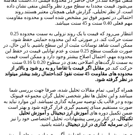
منفی مواجه شد.در حال حاضر در محدوده قیمتی 0.33سنت معامله
قیمت مجددا به سطح مورد نظر واکنش منفی نشان داده
نظر تحلیلی، گزارش قبلی همچنان معتبر هستند.روند
 در تصویر فوق نیز مشخص شده است و محدوده مقاومت
یباشد.
انتظار می‌رود که قیمت با یک روند نزولی به سمت محدوده 0.25
 کند. در صورتی که این محدوده حمایتی حفظ شود،
 شاهد نوسانات مثبت از این سطح باشیم. با این حال، در
صورت شکست سطح 0.25 سنت و عدم توانایی قیمت در حفظ این
هم، احتمال اصلاح بیشتر وجود دارد و ممکن است قیمت
به سمت تارگت‌های اصلاحی بعدی در سطوح 0.20 تا 0.16 سنت
د.
در مقابل اگر قیمت با تقاضا رو به رو شود و بالاتر از
محدوده های مقاومت 45 سنت نفوذ کند،احتمال رشد بیشتر میتواند
رفته شود
.
امی، تمام مقالات تحلیل شده، صرفا جهت بررسی شما
 این تحلیل ها نظر شخصی تحلیل گران مجموعه فیبوتک
 قالب یک توصیه سرمایه گذاری نمیباشد. این موارد نباید به
قیم مبنای تصمیم گیری قرار گرفته شود و بهتر است
یل دوره های
آموزش ارز دیجیتال
و
آموزش تحلیل
 در کنار بررسی پیشنهادات، تحلیل اختصاصی خود را نیز
ایه گذاری در ارز دیجیتال
داشته باشید.
ما میتوانید جهت افزایش آگهی خود از دوره های آموزشی