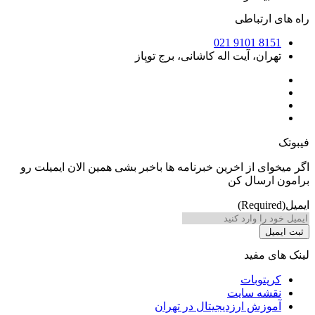
ارتباطی
8151 9
ان، آیت اله کاشانی، برج توپاز
ی از اخرین خبرنامه ها باخبر بشی همین الان ایمیلت رو
رسال کن
 مفید
توبات
شه سایت
زش ارزدیجیتال در تهران