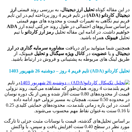
اله کوتاه
تحلیل ارز دیجیتال
، به بررسی روند قیمتی
ارز
اردانو
(ADA)
در تایم فریم 4 روز پرداخته ایم.در این تایم
 نگاهی به تغییرات قیمت و محدوده های مهم قیمتی
ناریوهای احتمالی در طول روند حرکتی آینده ارز
ADA
اشت. در ادامه این مقاله تحلیل
رمز ارز
کاردانو
با تیم
وتک
همراه باشید.
ما میتوانید برای دریافت
مشاوره سرمایه گذاری در ارز
 یا
عضویت
در
کانال ویژه سیگنال و تحلیل
فیبوتک، از
ک های مربوطه به پشتیبانی و فروش در ارتباط باشید.
دانو
(ADA)
تایم فریم
4
روز
–
دوشنبه 26 شهریور
1403
در تایم
فریم بلندمدت 4 روزه، همان‌طور که مشاهده می‌کنید، روند نزولی
قیمت از محدوده‌های 0.80 سنت آغاز شده و پس از یک دوره نوسان
در محدوده 0.50 سنت، همچنان به مسیر نزولی خود ادامه داده
است. در این بازه زمانی بلندمدت، محدوده‌های حمایتی کلیدی 0.25
تحلیل‌های گذشته، قیمت با نوسانات مثبت جزئی تا تارگت
مورد نظر در سطح 0.40 سنت افزایش یافت و سپس، با واکنش