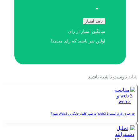
تایید امتیاز
میانگین امتیاز
از
رای
اولین نفر باشید که رای میدهد!
ت داشته باشید
طور کامل جایگزین Web2 شود؟