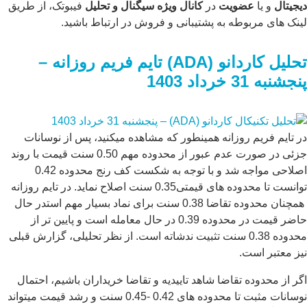
دیجیتال
و یا
عضویت
در
کانال ویژه سیگنال و تحلیل
فیبوتک، از طریق
لینک های مربوطه به پشتیبانی و فروش در ارتباط باشید.
تحلیل
کاردانو
(ADA)
تایم
فریم
روز
انه
–
پنجشنبه
31
خرداد
1403
در تایم فریم روزانه همینطور که مشاهده میکنید، پس از نوسانات
جزئی در صورت عدم عبور از محدوده مهم 0.50 سنت قیمت با روند
اصلاحی مواجه شد و با توجه به شکست کف رنج محدوده 0.42
توانست تا محدوده های قیمتی0.35 سنت اصلاح نماید. در تایم روزانه
همچنان محدوده تقاضا 0.38 سنت برای نماد بسیار مهم استدر حال
حاضر قیمت در محدوده 0.39 در حال معامله است و پایین تر از
محدوده 0.38 سنت تثبیت ندشاته است. از نظر تحلیلی، گزارش قبلی
نیز معتبر است.
اگر از محدوده تقاضا شاهد تاییدیه و تقاضا خریداران باشیم، احتمال
نوسانات مثبت تا محدوده های 0.42 -0.45 سنت و رشد قیمت میتواند