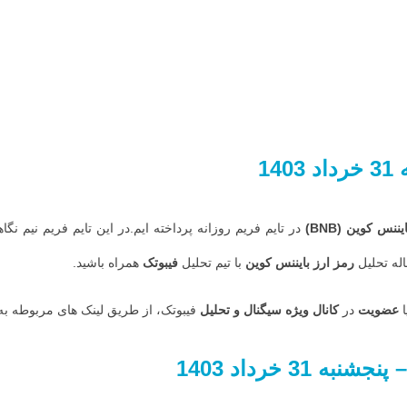
31
خرداد
1403
ایننس کوین
(BNB)
در تایم فریم روزانه پرداخته ایم.در این تایم فریم نیم 
اله تحلیل
رمز ارز
بایننس کوین
با تیم تحلیل
فیبوتک
همراه باشید.
ا
عضویت
در
کانال ویژه سیگنال و تحلیل
فیبوتک، از طریق لینک های مربوطه به 
– پنجشنبه
31
خرداد
1403