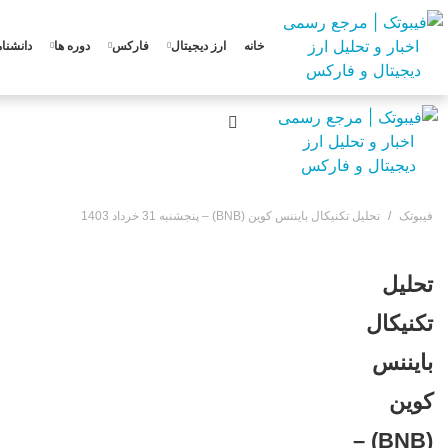
خانه
ارز دیجیتال
فارکس
دوره ها
دانشنام
فیبوتک
تحلیل تکنیکال بایننس کوین (BNB) – پنجشنبه 31 خرداد 1403
تحلیل
تکنیکال
بایننس
کوین
(BNB) –