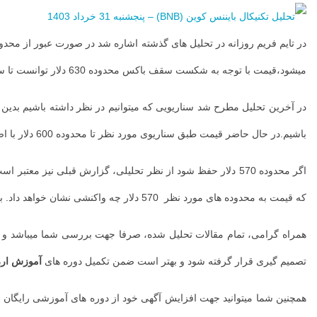
احتمالی در
طول روند
حرکتی آینده
میشود،قیمت با توجه به شکست سقف باکس محدوده 630 دلار توانست تا سقف قبلی ATH تارگت 700 دلار و 722 دلار رشد نماید.سپس، قیمت به محدوده 700 دلار واکنش منفی نشان داده است.
ارز BNB […]
...
باشیم.در حال حاضر قیمت طبق سناریوی مورد نظر تا محدوده 600 دلار با اصلاحاتی همراه بوده است و در محدوده قیمتی 600 دلار به صورت رنج میباشد.روند حرکت خاصی نداشته است.
که قیمت به محدوده های مورد نظر 570 دلار چه واکنشی نشان خواهد داد. به علاوه، در غیر اینصورت در صورت عبور از محدوده 570 دلار و تثبیت، احتمال اصلاح بیشتر تا محدوده های قیمتی 530 – 500 دلار افزایش می یابد.
همراه گرامی، تمام مقالات تحلیل شده، صرفا جهت بررسی شما میباشد و ای
تصمیم گیری قرار گرفته شود و بهتر است ضمن تکمیل دوره های
آموزش ارز
همچنین شما میتوانید جهت افزایش آگهی خود از دوره های آموزشی رایگان 