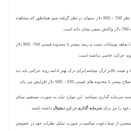
در تایم فریم روزانه در تحلیل های گذشته اشاره شد در صورت عبور از محدوده مهم 630 دلار با مومنتوم بالا و تثبیت، احتمال رشد بیشتر تا تارگت های مورد نظر 700 – 800 دلار میتواند در نظر گرفته شود.همانطور که مشاهده
در آخرین تحلیل مطرح شد سناریویی که میتوانیم در نظر داشته باشیم بدین صورت است که در صورت حفظ محدوده قیمتی 570 دلار همچنین تاییدیه مجددا شاهد نوسانات مثبت و رشد بیشتر تا محدوده قیمتی 700- 800 دلار
اگر محدوده 570 دلار حفظ شود از نظر تحلیلی، گزارش قبلی نیز معتبر است. (در تایم بلند مدت برای تداوم روند صعودی نیاز به شکست سقف قبلی ATH و تثبیت بالاتر ازآن میباشد)برای درک بهتر ادامه روند حرکتی باید دید
 سرمایه گذاری نمیباشد. این موارد نباید به صورت مستقیم مبنای
خود را نیز برای
سرمایه گذاری در ارز دیجیتال
داشته باشید.
.همچنین از شما دعوت میکنیم در صورت تمایل نظرات خود در خصوص