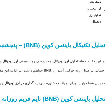
دسته بندی:
به بررسی
ارز دیجیتال
,
روند قیمتی
تحلیل ارز
ارز دیجیتال
دیجیتال
بایننس کوین
(BNB) در تایم
فریم روزانه
تحلیل تکنیکال
بایننس کوین
(BNB)
– پنجشنبه
پرداخته ایم.در
این تایم فریم
در این مقاله کوتاه
تحلیل ارز دیجیتال
، به بررسی روند قیمتی
ارز دیجیتال
ب
نیم نگاهی به
احتمالی در طول روند حرکتی آینده ارز
BNB
خواهیم داشت. در ادامه این مق
تغییرات قیمت
و محدوده های
همچنین شما میتوانید برای دریافت
مشاوره سرمایه گذاری در ارز دیجیتال
و ی
مهم قیمتی
تحلیل
بایننس کوین
(BNB)
تایم
فریم
روزانه
براساس
سناریوهای