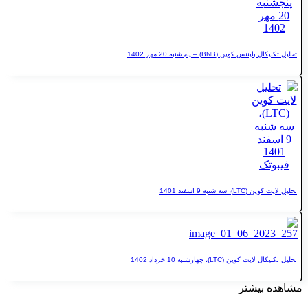
وین (BNB) – پنجشنبه 20 مهر 1402
نبه 9 اسفند 1401
 (LTC)، چهارشنبه 10 خرداد 1402
یشتر