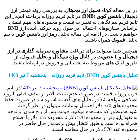
اله کوتاه
تحلیل ارز دیجیتال
، به بررسی روند قیمتی
ارز
ایننس کوین
(BNB)
در تایم فریم روزانه پرداخته ایم.در این
م نیم نگاهی به تغییرات قیمت و محدوده های مهم قیمتی
ناریوهای احتمالی در طول روند حرکتی آینده ارز
BNB
اشت. در ادامه این مقاله تحلیل
رمز ارز
بایننس کوین
با تیم
وتک
همراه باشید.
ما میتوانید برای دریافت
مشاوره سرمایه گذاری در ارز
 یا
عضویت
در
کانال ویژه سیگنال و تحلیل
فیبوتک، از
ک های مربوطه به پشتیبانی و فروش در ارتباط باشید.
یننس کوین
(BNB)
تایم
فریم
روزانه
– پنجشنبه
7
تیر
1403
در تایم
انه قیمت در صورت عدم تثبیت بالاتر از سقف قبلی با روند
واجه شد.در تحلیل های گذشته اشاره شد در صورت حفظ
محدوده های 570 دلار احتمال نوسانات میتوان در نظر گرفته
طور که مشاهده میکنید، قیمت پس از رنج شدن با توجه
به نفوذ پایین تر از محدوده 570 دلار تا محدوده 555 دلار با اصلاح
ده است و طبق انتظار پیش نرفت.در حال حاضر در
 معامله است.