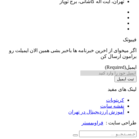
ان، آیت اله کاشانی، برج توپاز
ی از اخرین خبرنامه ها باخبر بشی همین الان ایمیلت رو
رسال کن
 مفید
توبات
شه سایت
زش ارزدیجیتال در تهران
ایت :
فراوبمستر