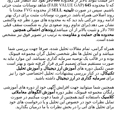
بتواند بالاتر از محدوده
600 دلار
نفوذ کند انتظار می رود
FAIR VALU)
645
) شاهد نوسانات مثبت جزئی
سپس در صورت
تاییدیه SELL
از محدوده FVG مجددا با
احی همراه باشد. درصورت نوسانات مثبت برای درک بهتر
ند حرکتی باید دید که به محدوده های مورد نظر چه واکنشی
دهد.(برای تداوم روند صعودی نیاز به شکست سقف قبلی
روندهای احتمالی همچنین
های حمایت و مقاومت
به ترتیب در تصویر فوق نیز مشخص
.
امی، تمام مقالات تحلیل شده، صرفا جهت بررسی شما
 این تحلیل ها نظر شخصی تحلیل گران مجموعه فیبوتک
 قالب یک توصیه سرمایه گذاری نمیباشد. این موارد نباید به
قیم مبنای تصمیم گیری قرار گرفته شود و بهتر است
یل دوره های
آموزش ارز دیجیتال
و
آموزش تحلیل
 در کنار بررسی پیشنهادات، تحلیل اختصاصی خود را نیز
ایه گذاری در ارز دیجیتال
داشته باشید.
ما میتوانید جهت افزایش آگهی خود از دوره های آموزشی
جموعه فیبوتک، نظیر دوره
آموزش الگوهای معاملاتی
استفاده کنید.همچنین از شما دعوت میکنیم در صورت
رات خود در خصوص این تحلیل و یا درخواست های خود
ل های آتی را در بخش نظرات با ما درمیان بگذارید.