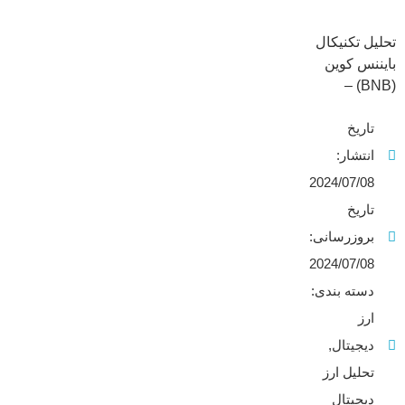
تحلیل تکنیکال
بایننس کوین
(BNB) –
دوشنبه 18 تیر
تاریخ
1403 در این
مقاله کوتاه
انتشار:
تحلیل ارز
2024/07/08
دیجیتال، به
تاریخ
بررسی روند
بروزرسانی:
قیمتی ارز
دیجیتال بایننس
2024/07/08
کوین (BNB)
دسته بندی:
در تایم فریم
ارز
روزانه پرداخته
دیجیتال
,
ایم.در این تایم
فریم نیم
تحلیل ارز
نگاهی به
دیجیتال