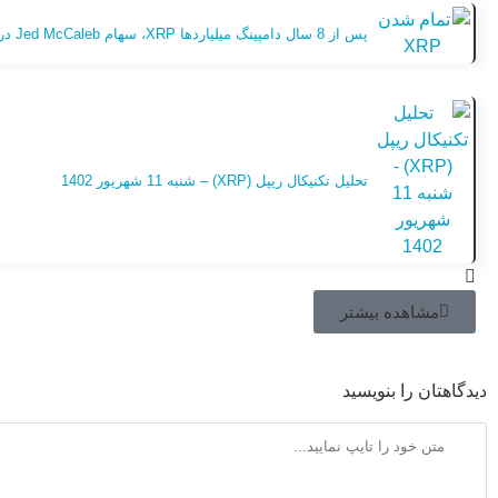
پس از 8 سال دامپینگ میلیاردها XRP، سهام Jed McCaleb در عرض چند هفته تمام میشود
تحلیل تکنیکال ریپل (XRP) – شنبه 11 شهریور 1402
مشاهده بیشتر
دیدگاهتان را بنویسید