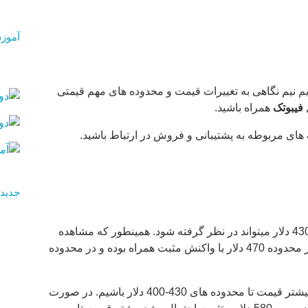
آموز
فریم نیم نگاهی به تغییرات قیمت و محدوده های مهم قیمتی
ل
فیبوتک
همراه باشید.
 های مربوطه به پشتیبانی و فروش در ارتباط باشید.
جدیدت
در تایم فریم روزانه در آخرین تحلیل مطرح شد که در صورت شکست محدوده 500 دلار و تثبیت احتمال اصلاح بیشتر تا محدوده های 480 – 430 دلار میتواند در نظر گرفته شود. همینطور که مشاهده
میکنید، با توجه به شکست حمایت مهم قیمت ت وانیت تا تارگت اصلاحی 480 و محدوده قیمتی 470 دلار اصلاح نماید. در حال حاضر قیمت از محدوده 470 دلار با واکنش مثبت همراه بوده و در محدوده
انتظار می رود که قیمت تا محدوده های 540 – 575 دلار با نوسانات مثبت همراه باشد. سپس در صورت ریجکت شدن و تاییدیه شاهد اصلاح بیشتر قیمت تا محدوده های 430-400 دلار باشیم. در صورت