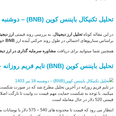
تغییرات قیمت
و محدوده های
مهم قیمتی
تحلیل تکنیکال بایننس کوین (BNB) – دوشنبه 18 تیر 1403
براساس
سناریوهای
احتمالی در
در این مقاله کوتاه
تحلیل ارز دیجیتال
، به بررسی روند قیمتی
ارز دیجیت
طول روند
براساس سناریوهای احتمالی در طول روند حرکتی آینده ارز
BNB
خوا
حرکتی آینده
همچنین شما میتوانید برای دریافت
مشاوره سرمایه گذاری در ارز دیج
ارز BNB […]
...
تحلیل
بایننس کوین
(BNB)
تایم
فریم
روزانه
–
قیمتی 520 دلار در حال معامله است.