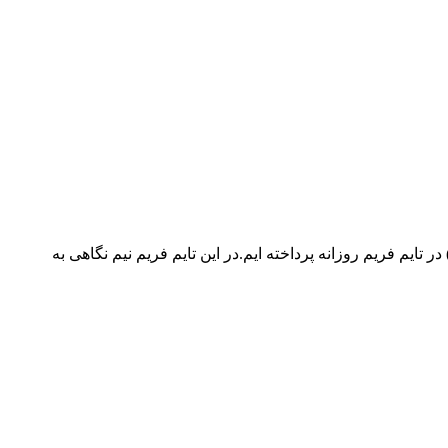
لیل تکنیکال بیت کوین (BTC) – شنبه 2 تیر 1403 در این مقاله کوتاه تحلیل ارز دیجیتال، به بررسی روند قیمتی ارز دیجیتال بیت کوین (BTC) در تایم فریم روزانه پرداخته ایم.در این تایم فریم نیم نگاهی به