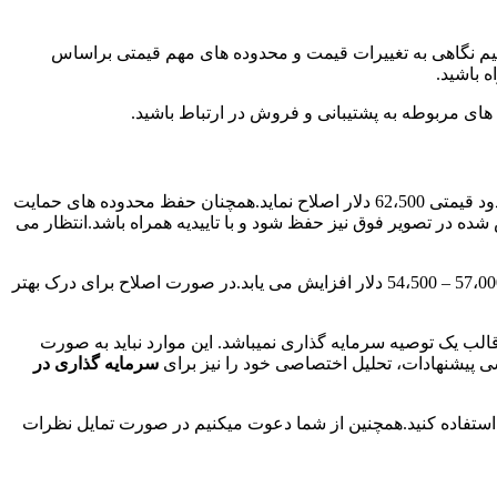
یم نیم نگاهی به تغییرات قیمت و محدوده های مهم قیمتی براساس
 باشید.
های مربوطه به پشتیبانی و فروش در ارتباط باشید.
در تایم روزانه همینطور که مشاهده میکنید، قیمت توانست تا حمایت 64،500 دلار و محدود قیمتی 62،500 دلار اصلاح نماید.همچنان حفظ محدوده های حمایت
شخص شده در تصویر فوق نیز حفظ شود و با تاییدیه همراه باشد.انتظار می
به علاوه، در غیر اینصورت در صورت شکست محدوده قیمتی 62،500– 60900 دلار و تثبیت، احتمال اصلاح بیشتر برای مدتی تا محدوده های 57،000 – 54،500 دلار افزایش می یابد.در صورت اصلاح برای درک بهتر
لب یک توصیه سرمایه گذاری نمیباشد. این موارد نباید به صورت
سی پیشنهادات، تحلیل اختصاصی خود را نیز برای
سرمایه گذاری در
استفاده کنید.همچنین از شما دعوت میکنیم در صورت تمایل نظرات