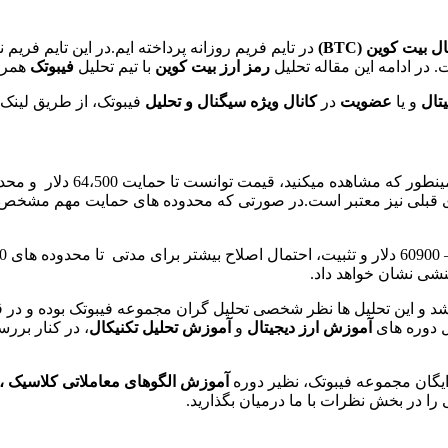
ال
بیت کوین
(BTC)
در تایم فریم روزانه پرداخته ایم.در این تایم فر
 در ادامه این مقاله تحلیل
رمز ارز
ب
یت کوین
با تیم تحلیل
فیبوتک
همراه
یتال
و یا
عضویت
در
کانال ویژه سیگنال و تحلیل
فیبوتک، از طریق لینک 
یلی، گزارش های قبلی نیز معتبر است.در صورتی که محدوده های حمایت مهم م
نشی نشان خواهد داد.
 و این تحلیل ها نظر شخصی تحلیل گران مجموعه فیبوتک بوده و در قا
ل دوره های
آموزش ارز دیجیتال
و
آموزش تحلیل تکنیکال
، در کنار برر
یگان مجموعه فیبوتک، نظیر دوره
آموزش الگوهای معاملاتی کلاسیک ،
ا در بخش نظرات با ما درمیان بگذارید.