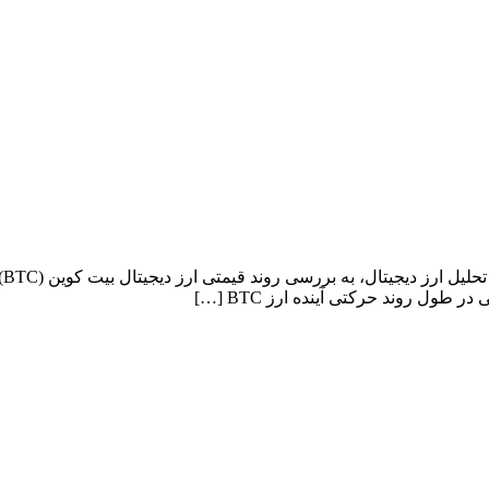
تح
ل روند حرکتی آینده ارز BTC […]