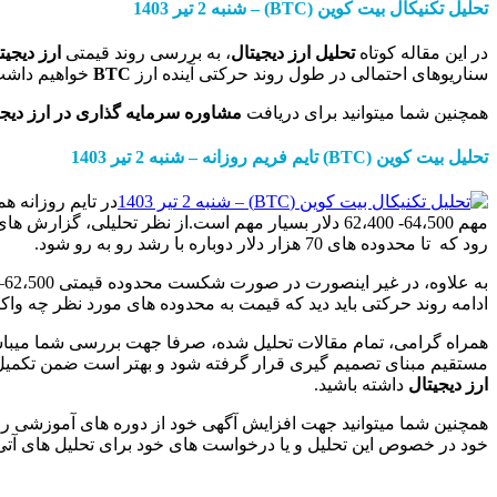
تحلیل تکنیکال
بیت
کوین
(BTC)
–
شنب
ه
2
تیر
1403
در این مقاله کوتاه
تحلیل ارز دیجیتال
، به بررسی روند قیمتی
ارز دیجیت
سناریوهای احتمالی در طول روند حرکتی آینده ارز
BTC
خواهیم داشت.
همچنین شما میتوانید برای دریافت
مشاوره سرمایه گذاری در ارز دیج
تحلیل
بیت کوین
(BTC)
تایم فریم
روزانه
–
شنبه
2
تیر
1403
مهم 64،500- 62،400 دلار بسیار مهم است.از نظر تحل
رود که تا محدوده های 70 هزار دلار دوباره با رشد رو به رو شود.
ادامه روند حرکتی باید دید که قیمت به محدوده های مورد نظر چه واک
همراه گرامی، تمام مقالات تحلیل شده، صرفا جهت بررسی شما میباشد
مستقیم مبنای تصمیم گیری قرار گرفته شود و بهتر است ضمن تکمی
ارز دیجیتال
داشته باشید.
همچنین شما میتوانید جهت افزایش آگهی خود از دوره های آموزشی را
خود در خصوص این تحلیل و یا درخواست های خود برای تحلیل های آتی ر