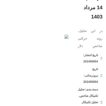
14 مرداد
1403
در این تحلیل،
روند حرکتی
شاخص دلار
(DXY) در دو تایم
تاریخ انتشار:
فریم مختلف،
2024/08/04
روزانه و 4
تاریخ
بروزرسانی:
ساعته،
2024/08/04
می‌پردازیم. در
دسته بندی:
تحلیل
حال حاضر، نگاهی
تکنیکال شاخص
,
به تغییرات
تحلیل تکنیکال