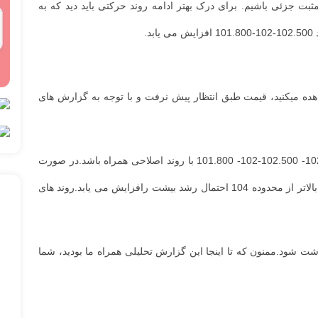
 در محدوده اوردربلاک مشخص شده 102.800 شاهد رنج شدن روند و نوسانات مثبت جزئی باشیم. برای درک بهتر ادامه روند حرکتی باید دید که به
لاح جزئی مجددا تا محدوده های 105 با رشد همراه باشد.همینطور که مشاهده میکنید، قیمت طبق انتظار پیش نرفت و با توجه به گزارش های
در حال حاضر در محدوده 103.200 قرار دارد.در تایم کوتاه مدت انتظار می رود که قیمت پس از نوسانات مثبت در صورت پولبک مجددا تا محدوده 102.800- 102.500-102- 101.800 با روند اصلاحی همراه باشد.در صورت
نوسانات مثبت برای درک بهتر ادامه روند حرکتی باید دید که قیمت به محدوده های 103.500- 104 چه واکنشی نشان خواهد داد.در مقابل، در صورت نفوذ بالاتر از محدوده 104 احتمال رشد بیشت رافزایش می یابد.روند های
 شود.ممنون که تا اینجا این گزارش تحلیلی همراه ما بودید، شما