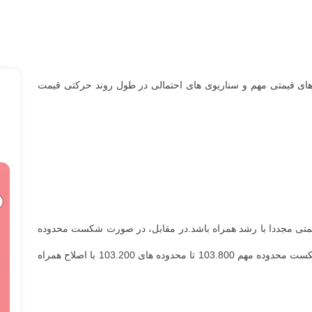
ال حاضر، نگاهی به تغییرات قیمت،محدوده‌های قیمتی مهم و سناریوی های احتمالی در طول روند حرکتی قیمت
 می رود که شاخص دلار از همین محدوده های قیمتی مجددا با رشد همراه باشد.در مقابل، در صورت شکست محدوده
103.800 و تثبیت احتمال اصلاح بیشتر افزایش می یابد. همینطور که مشاهده میکنید، قیمت پس از نوسان جزئی با فشار فروش مواجه شد و با توجه به شکست محدوده مهم 103.800 تا محدوده های 103.200 با اصلاح همراه