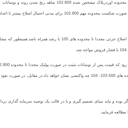
در تایم روزانه سناریویی که میتوانیم در نظر داشته باشیم این است که
شتر تا اعداد 102.500-102-101.800 افزایش می یابد.
در تایم فریم کوتاه مدت در آخرین تحلیل انتظار می رفت که قیمت پس از اص
ده و نباید مبنای تصمیم گیری و یا در قالب یک توصیه سرمایه گذاری برداشت
مطالعه فرمایید.