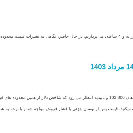
در این تحلیل، روند حرکتی شاخص دلار (DXY) در دو تایم فریم مختلف، روزانه و 4 ساعته، می‌پردازیم. در ح
در تایم فریم روزانه در آخرین تحلیل اشاره شد که در صورت حفظ محدوده های 103.800 و تاییدیه انتظار