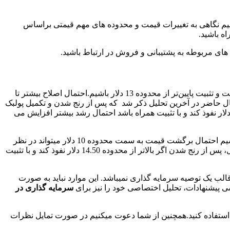
 تایم فریم نیم نگاهی به تغییرات قیمت و محدوده های مهم قیمتی براساس
ه باشید.
های مربوطه به پشتیبانی و فروش در ارتباط باشید.
در تایم فریم بلند مدت 3 روزه در تحلیل های گذشته مطرح شد که اگر شاهد نفوذ قیمت و تثبیت پایین‌تر از محدوده 13 دلار باشیم.احتمال اصلاح بیشتر تا
در حال حاضر در آخرین تحلیل ذکر شد که پس از رنج شدن و تکمیل پولبک
ن است شاهد اصلاح بیشتر قیمت تا محدوده های 9.50 – bullish bb 7.50 دلار باشیم.به علاوه، در غیر اینصورت در صورتی که بالاتر از 14 دلار نفوذ کند و با تثبیت همراه باشد احتمال رشد بیشتر افزایش می
همینطور که مشاهده میکنید،در حال حاضر قیمت به محدوده 14.50 دلار واکنش منفی نشان داده است. در صورتی که شاهد تاییدیه SELL باشیم احتمال برگشت قیمت به سمت محدوده 10 دلار میتواند در نظر
گرفته شود. در صورت اصلاح، برای درک بهتر ادامه روند حرکتی باید دید که قیمت به محدوده مورد نظر چه واکنشی نشان خواهد داد.در مقابل، پس از رنج شدن اگر بالاتر از محدوده 14.50 دلار نفوذ کند و با تثبیت
لب یک توصیه سرمایه گذاری نمیباشد. این موارد نباید به صورت
سی پیشنهادات، تحلیل اختصاصی خود را نیز برای
سرمایه گذاری در
استفاده کنید.همچنین از شما دعوت میکنیم در صورت تمایل نظرات