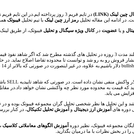
ال
چین لینک
(LINK)
در تایم فریم 3 روز پرداخته ایم.در این
. در ادامه این مقاله تحلیل
رمز ارز
چین لینک
با تیم تحلیل
فیبوتک
همرا
یتال
و یا
عضویت
در
کانال ویژه سیگنال و تحلیل
فیبوتک، از طریق لینک 
ئی با فشار فروش رو به رو شد و توانست تا محدوده تقاضا اصلاح نماید. 
ممک
 و این تحلیل ها نظر شخصی تحلیل گران مجموعه فیبوتک بوده و در قا
ل دوره های
آموزش ارز دیجیتال
و
آموزش تحلیل تکنیکال
، در کنار برر
یگان مجموعه فیبوتک، نظیر دوره
آموزش الگوهای معاملاتی کلاسیک ،
ا در بخش نظرات با ما درمیان بگذارید.