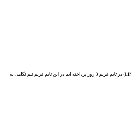
تحلیل تکنیکال چین لینک (LINK) – جمعه 29 تیر 1403 در این مقاله کوتاه تحلیل ارز دیجیتال، به بررسی روند قیمتی ارز دیجیتال چین لینک (LINK) در تایم فریم 3 روز پرداخته ایم.در این تایم فریم نیم نگاهی به