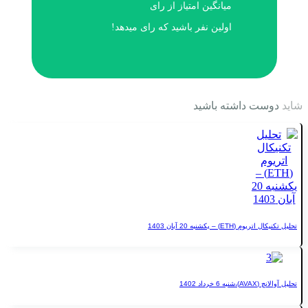
میانگین امتیاز
از
رای
اولین نفر باشید که رای میدهد!
ت داشته باشید
) – یکشنبه 20 آبان 1403
اد 1402