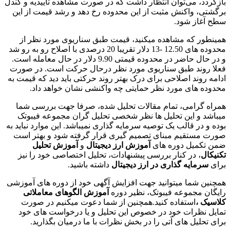
 می‌توان انتظار داشت که در صورت مشاهده تاییدیه و کندل
واکنش مثبت از این محدوده رخ دهد و رشد قیمت از این
 شود.
که مشاهده میکنید، قیمت طبق سناریوی مورد نظر از
محدوده های 12.50 -13 دلار تقریبا 20 درصدی با اصلاح رو به رو شد
و در حال حاضر در محدوده قیمتی 9.90 دلار در حال معامله است.
د طبق سناریوی مورد نظر درحال حرکت است. در صورت
د اصلاحی برای درک بهتر روند حرکتی باید دید که قیمت به
ای مورد نظر حمایتی چه واکنشی نشان خواهد داد.
امی، تمام مقالات تحلیل شده، صرفا جهت بررسی شما
 این تحلیل ها نظر شخصی تحلیل گران مجموعه فیبوتک
 قالب یک توصیه سرمایه گذاری نمیباشد. این موارد نباید به
قیم مبنای تصمیم گیری قرار گرفته شود و بهتر است
یل دوره های
آموزش ارز دیجیتال
و
آموزش تحلیل
 در کنار بررسی پیشنهادات، تحلیل اختصاصی خود را نیز
ایه گذاری در ارز دیجیتال
داشته باشید.
ما میتوانید جهت افزایش آگهی خود از دوره های آموزشی
جموعه فیبوتک، نظیر دوره
آموزش الگوهای معاملاتی
استفاده کنید.همچنین از شما دعوت میکنیم در صورت
رات خود در خصوص این تحلیل و یا درخواست های خود
ل های آتی را در بخش نظرات با ما درمیان بگذارید.