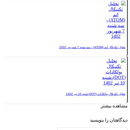
 شنبه 7 شهریور 1402
ت (DOT)،شنبه 10 تیر 1402
یشتر
 را بنویسید