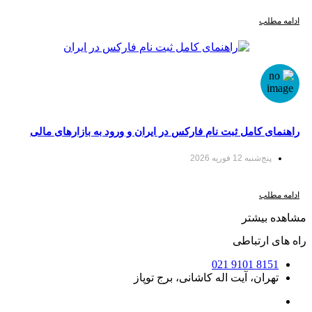
لب
 کامل ثبت نام فارکس در ایران و ورود به بازارهای مالی
ا سودآپ
‌شنبه 12 فوریه 2026
لب
یشتر
ارتباطی
8151 9
ان، آیت اله کاشانی، برج توپاز