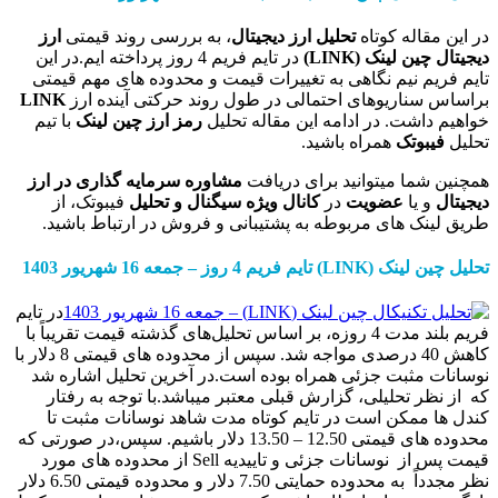
اله کوتاه
تحلیل ارز دیجیتال
، به بررسی روند قیمتی
ارز
ین لینک
(LINK)
در تایم فریم 4 روز پرداخته ایم.در این
م نیم نگاهی به تغییرات قیمت و محدوده های مهم قیمتی
ناریوهای احتمالی در طول روند حرکتی آینده ارز
LINK
اشت. در ادامه این مقاله تحلیل
رمز ارز
چین لینک
با تیم
وتک
همراه باشید.
ما میتوانید برای دریافت
مشاوره سرمایه گذاری در ارز
 یا
عضویت
در
کانال ویژه سیگنال و تحلیل
فیبوتک، از
ک های مربوطه به پشتیبانی و فروش در ارتباط باشید.
ن لینک
(LINK)
تایم
فریم
4
روز
– جمعه 16 شهریور
1403
در تایم
فریم بلند مدت 4 روزه، بر اساس تحلیل‌های گذشته قیمت تقریباً با
کاهش 40 درصدی مواجه شد. سپس از محدوده های قیمتی 8 دلار با
مثبت جزئی همراه بوده است.در آخرین تحلیل اشاره شد
 تحلیلی، گزارش قبلی معتبر میباشد.با توجه به رفتار
ممکن است در تایم کوتاه مدت شاهد نوسانات مثبت تا
محدوده های قیمتی 12.50 – 13.50 دلار باشیم. سپس،در صورتی که
قیمت پس از نوسانات جزئی و تاییدیه Sell از محدوده های مورد
نظر مجدداً به محدوده حمایتی 7.50 دلار و محدوده قیمتی 6.50 دلار