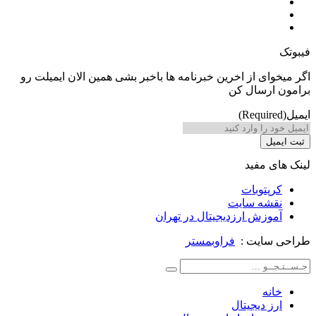
ی از اخرین خبرنامه ها باخبر بشی همین الان ایمیلت رو
رسال کن
 مفید
توبات
شه سایت
زش ارزدیجیتال در تهران
ایت :
فراوبمستر
ه
 دیجیتال