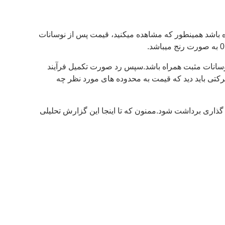
یمت تا تارگت های اصلاحی مورد نظر محدوده 0.60900 – 0.60500 با روند اصلاحی همراه باشد همینطور که مشاهده میکنید، قیمت پس از نوسانات
دیه بای باشیم،سناریویی که میتوانیم در نظر داشته باشیم بدین صورت است که قیمت تا محدوده های 0.61250 – 0.61500 با نوسانات مثبت همراه باشد.سپس رد صورت تکمیل فرآیند
رک بهتر ادامه روند حرکتی باید دید که قیمت به محدوده های مورد نظر چه
گذاری برداشت شود.ممنون که تا اینجا این گزارش تحلیلی