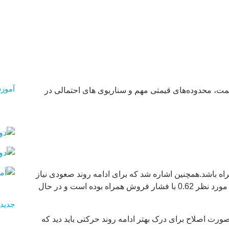
آموز
 نگاهی به تغییرات قیمت، محدوده‌های قیمتی مهم و سناریوی های احتمالی در
اه باشد.همچنین اشاره شد که برای ادامه روند صعودی نیاز
به شکست محدوده 0.62 میباشد.همینطور که مشاهده میکنید، قیمت با نوسانات مثبت جزئی رو به رو شد و در صورت عدم عبور از محدوده مورد نظر 0.62 با فشار فروش همراه بوده است و در حال
جدیدت
0.6020 – 0.6000 همچنان با روند اصلاحی همراه باشد. در صورت اصلاح برای درک بهتر ادامه روند حرکتی باید دید که