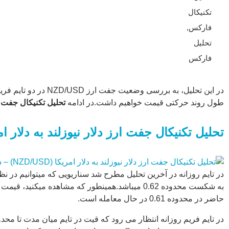
طول روند
تکنیکال
حرکتی قیمت
فارکس
,
خواهیم
داشت.در
تحلیل
ادامه تحلیل
فارکس
تکنیکال جفت
ارز با تیم
فیبوتک همراه
در این تحلیل، به ب
باشید. تحلیل
طول روند حرکتی قیمت خواهیم داشت.در ادامه
تحلیل تکنیکال جفت 
تکنیکال جفت
ارز دلار نیوزلند
تحلیل تکنیکال جفت ارز دلار نیوزلند به دلار امریکا (NZD/USD) – دوشنبه 21 
به […]
...
در تایم روزانه در آخرین تحلیل مطرح شد سناریویی که میتوانیم در ن
حاضر در محدوده 0.61 در حال معامله است.