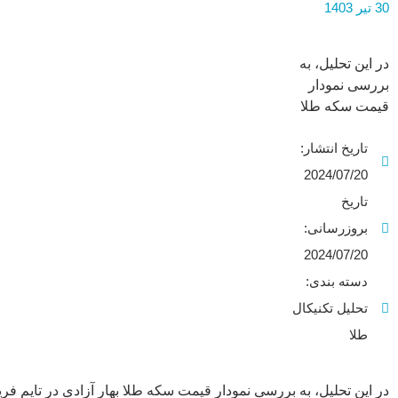
30 تیر 1403
در این تحلیل، به
بررسی نمودار
قیمت سکه طلا
بهار آزادی در تایم
تاریخ انتشار:
فریم هفتگی
می‌پردازیم.در حال
2024/07/20
حاضر، نگاهی به
تاریخ
تغییرات
بروزرسانی:
قیمت،محدوده‌های
2024/07/20
قیمتی مهم و
سناریوی های
دسته بندی:
احتمالی در طول
تحلیل تکنیکال
روند حرکتی قیمت
طلا
خواهیم داشت.در
ادامه تحلیل
تکنیکال سکه طلا
در این تحلیل، به بررسی نمودار قیمت سکه طلا بهار آزادی در تایم فر