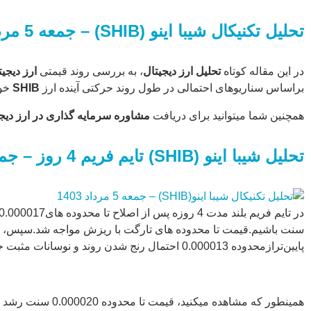
و محدوده های
مهم قیمتی
تحلیل تکنیکال
شیبا اینو
(SHIB)
– جمعه 5 مرداد
براساس
سناریوهای
احتمالی در
در این مقاله کوتاه
تحلیل ارز دیجیتال
، به بررسی روند قیمتی
ارز دیجیت
طول روند
براساس سناریوهای احتمالی در طول روند حرکتی آینده ارز
SHIB
خوا
حرکتی آینده
همچنین شما میتوانید برای دریافت
مشاوره سرمایه گذاری در ارز دیج
ارز […]
...
تحلیل شیبا اینو (SHIB) تایم فریم 4 روز – جمعه 5 مرداد 1403
پایین‌ترازمحدوده 0.000013 احتمال رنج شدن روند و نوسانات مثبت جزئی تا محدوده های 0.000020 میتواند در نظر گرفته شود.