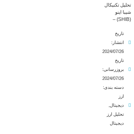
تحلیل تکنیکال
شیبا اینو
(SHIB) –
جمعه 5 مرداد
تاریخ
1403 در این
مقاله کوتاه
انتشار:
تحلیل ارز
2024/07/26
دیجیتال، به
تاریخ
بررسی روند
بروزرسانی:
قیمتی ارز
دیجیتال شیبا
2024/07/26
اینو (SHIB) در
دسته بندی:
تایم فریم 4
ارز
روز پرداخته
دیجیتال
,
ایم.در این تایم
فریم نیم
تحلیل ارز
نگاهی به
دیجیتال
تغییرات قیمت