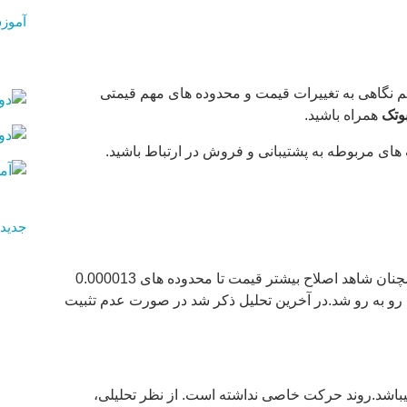
آموز
ایم فریم نیم نگاهی به تغییرات قیمت و محدوده های مهم قیمتی
وتک
همراه باشید.
 های مربوطه به پشتیبانی و فروش در ارتباط باشید.
جدیدت
در تایم فریم بلند مدت 4 روزه پس از اصلاح تا محدوده های0.000017 در تحلیل های گذشته اشاره شد که با توجه به مومنتوم ممکن است همچنان شاهد اصلاح بیشتر قیمت تا محدوده های 0.000013
اکنش مثبت نشان داد و با نوسانات مثبت جزئی رو به رو شد.در آخرین تحلیل ذکر شد در صورت عدم تثبیت
0 سنت رشد کرد.در حال حاضر در محدوده قیمتی 0.000016 سنت به صورت رنج میباشد.روند حرکت خاصی نداشته است. از نظر تحلیلی،