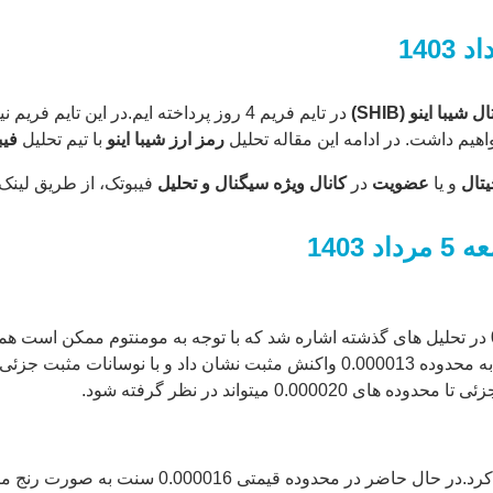
1403
ال
شیبا اینو
(SHIB)
در تایم فریم 4 روز پرداخته ایم.در این ت
هیم داشت. در ادامه این مقاله تحلیل
رمز ارز
شیبا اینو
با تیم تحلیل
فیب
یتال
و یا
عضویت
در
کانال ویژه سیگنال و تحلیل
فیبوتک، از طریق لینک
سنت باشیم.قیمت تا محدوده های تارگت با ریزش مواجه شد.سپس، به محدوده 0.000013 و
همینطور که مشاهده میکنید، قیمت تا محدوده .000020