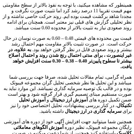
ه مشاهده میکنید، با توجه به نفوذ بالاتر از سطح مقاومتی
مهم قیمت تقریبا 11 درصد رشد کرد اما تثبیت صورت نگرفت و
هد برگشت قیمت بوده ایم. روند حرکت خاصی نداشته و از
لی گزارش های قبلی نیز معتبر است. همچنان برای ادامه
یاز به تثبیت بالاتر از محدوده 0.60 سنت میباشد.
قیمت بین محدوده های قیمتی 0.48 – 0.60 به صورت نوسان در حال
. در صورت تثبیت بالاتر مقاومت مهم احتمال رشد
روند صعودی قابل در نظر گرفتن خواهد بود.
به علاوه، در
ورت ، برای مدتی احتمال رنج شدن روند و احتمال اصلاح
بیشتر تا سطوح پایین‌تر 0.40 – 0.38 – 0.30 سنت افزایش خواهد
امی، تمام مقالات تحلیل شده، صرفا جهت بررسی شما
 این تحلیل ها نظر شخصی تحلیل گران مجموعه فیبوتک
 قالب یک توصیه سرمایه گذاری نمیباشد. این موارد نباید به
قیم مبنای تصمیم گیری قرار گرفته شود و بهتر است
یل دوره های
آموزش ارز دیجیتال
و
آموزش تحلیل
 در کنار بررسی پیشنهادات، تحلیل اختصاصی خود را نیز
ایه گذاری در ارز دیجیتال
داشته باشید.
ما میتوانید جهت افزایش آگهی خود از دوره های آموزشی
جموعه فیبوتک، نظیر دوره
آموزش الگوهای معاملاتی
استفاده کنید.همچنین از شما دعوت میکنیم در صورت