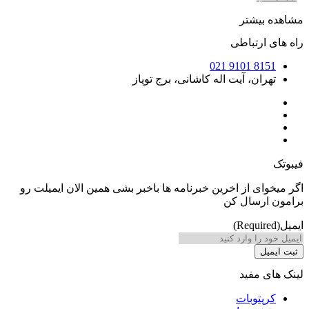
یشتر
ارتباطی
8151 9
ان، آیت اله کاشانی، برج توپاز
ی از اخرین خبرنامه ها باخبر بشی همین الان ایمیلت رو
رسال کن
 مفید
توبات