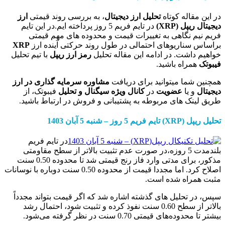
اله کوتاه
تحلیل ارز دیجیتال
، به بررسی روند قیمتی
ارز
یپل
(XRP)
در تایم فریم 5 روز پرداخته ایم.در این تایم
 نگاهی به تغییرات قیمت و محدوده های مهم قیمتی
ناریوهای احتمالی در طول روند حرکتی آینده ارز
XRP
اشت. در ادامه این مقاله تحلیل
رمز ارز
ریپل
با تیم تحلیل
راه باشید.
ما میتوانید برای دریافت
مشاوره سرمایه گذاری در ارز
 یا
عضویت
در
کانال ویژه سیگنال و تحلیل
فیبوتک، از
ک های مربوطه به پشتیبانی و فروش در ارتباط باشید.
پل
(XRP)
تایم فریم
5 روز
–
شنبه
5
آبان
1403
در تایم فریم
بلندمدت 5 روزه،در صورت عدم تثبیت بالاتر از سطح مقاومتی
مذکور، برای مدتی وارد فاز رنج قیمتی شد تا محدوده 0.50 سنت
اصلاح کرد. اما مجددا قیمت از محدوده 0.50 سنت دوباره با نوسانات
راه شده است.
تحلیل های گذشته اشاره شد که اگر قیمت بتواند مجدداً
بالاتر از سطح 0.60 سنت نفوذ کرده و تثبیت شود، احتمال رشد
ای قیمتی 0.70 سنت در نظر گرفته می‌شود.