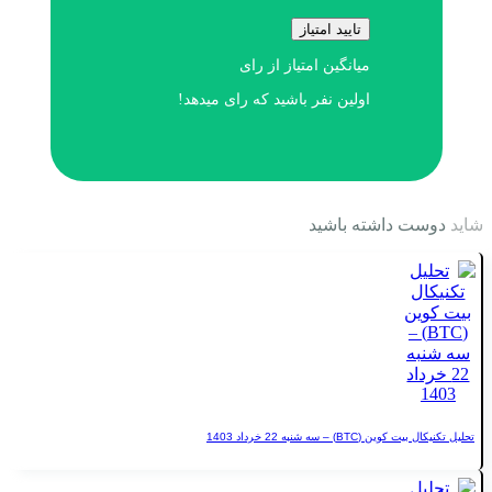
تایید امتیاز
میانگین امتیاز
از
رای
اولین نفر باشید که رای میدهد!
ت داشته باشید
BTC) – سه شنبه 22 خرداد 1403