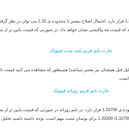
اولین تارگت مورد نظر تاچ شد. درحال حاضر قیمت در محدود
تحلیل قبل همچنان نیز معتبر میباشد) همینطور که مشاهده می کنید قیمت 
است.
محدوده ی 1.31200/ 1.30300 می توان در نظر گرفت. حفظ محدوده ی 1.32700/ 1.33200 برای نوسان م