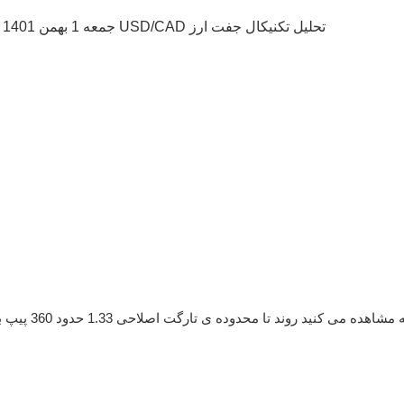
ده ی تارگت اصلاحی 1.33 حدود 360 پیپ با اصلاح همراه بوده است. در ادامه