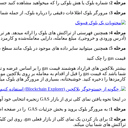
مرحله 2:
شماره بلوک یا هش بلوکی را که میخواهید مشاهده کنید جستج
مرحله 3:
مرورگر بلوک اطلاعات دقیقی را درباره بلوک، از جمله شماره 
مرحله 4:
همچنین فهرستی از تراکنش های بلوک را ارائه میدهد. هر ترا
(آدرس ورودی و خروجی)، مبلغ معامله، دارایی معامله‌شده و کارمزد 
مرحله 5:
همچنین میتوانید سایر داده های موجود در بلوک مانند سطح
قیمت gas را چک کنید
بیشتر بلاکچین های قرارداد هوشمند قیمت gas را بر اساس عرضه و تقاضا در نوسان میبینند. این میتواند قیمت تراکنش در بلاکچین را به طور قابل توجهی در طول روز تغییر دهد.
شما باشد که قیمت gas را قبل از اقدام به معامله بر
کارمزدها را ذخیره کنید.
خوشبختانه، بسیاری از مرورگر های بلوک میانگین یا میانگین قیمت فعلی gas را در صفحه اصلی خود به وضوح بی
در اینجا نحوه یافتن نمای کلی تری از بازار GAS زنجیره انتخابی خود آورده شده است.
مرحله 1:
به مرورگر بلوک بروید و بخش جزئیات GAS را در صفحه اصلی پیدا کنید.
مرحله 2:
تراکنش های شما بیان میکند.