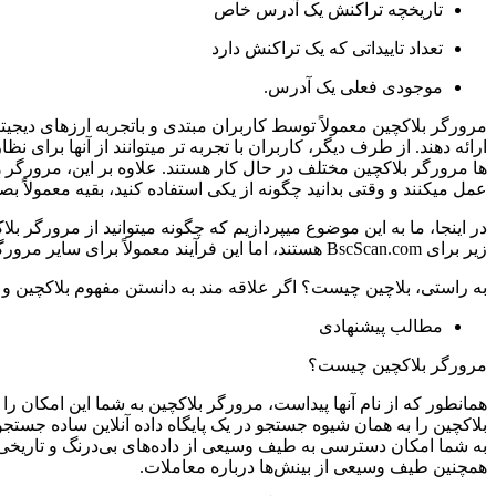
تاریخچه تراکنش یک آدرس خاص
تعداد تاییداتی که یک تراکنش دارد
موجودی فعلی یک آدرس.
مرورگر بلاکچین معمولاً توسط کاربران مبتدی و باتجربه ارزهای دیجیتا
ارائه دهند. از طرف دیگر، کاربران با تجربه تر میتوانند از آنها برا
ها مرورگر بلاکچین مختلف در حال کار هستند. علاوه بر این، مرورگر ها
عمل میکنند و وقتی بدانید چگونه از یکی استفاده کنید، بقیه معمولاً ب
در اینجا، ما به این موضوع میپردازیم که چگونه میتوانید از مرورگر بل
زیر برای BscScan.com هستند، اما این فرآیند معمولاً برای سایر مرورگر های بلاکچین مشابه است.
به راستی، بلاچین چیست؟ اگر علاقه مند به دانستن مفهوم بلاکچین و کا
مطالب پیشنهادی
مرورگر بلاکچین چیست؟
همانطور که از نام آنها پیداست، مرورگر بلاکچین به شما این امکان 
بلاکچین را به همان شیوه جستجو در یک پایگاه داده آنلاین ساده جستج
به شما امکان دسترسی به طیف وسیعی از داده‌های بی‌درنگ و تاریخی در
همچنین طیف وسیعی از بینش‌ها درباره معاملات.