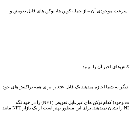
ه سرعت موجودی آن – از جمله کوین ها، توکن های قابل تعویض و
نش‌های اخیر آن را ببینید.
این میتواند برای پیگیری موجودی توکن‌ها و شناسایی ایردراپ‌هایی که ممکن است دریافت کرده‌اید مفید باشد، در حالی که اکثر مرورگر های دیگر به شما اجازه میدهند یک فایل csv. را برای همه تراکنش‌های خود
علاوه بر بررسی موجودی توکن‌های معمولی یک آدرس، میتوانید به سادگی با پیمایش در منوی کشویی «Token:» ببینید که یک آدرس (در صورت وجود) کدام توکن های غیرقابل تعویض (NFT) را در خود نگه
میدارد. NFT ها معمولاً در پایین لیست قرار میگیرند. متأسفانه، اکثر مرورگر ها، آثار هنری یا سایر داده های بصری/صوتی/تعاملی مرتبط با NFT را نشان نمیدهند. برای این منظور بهتر است از یک بازار NFT مانند