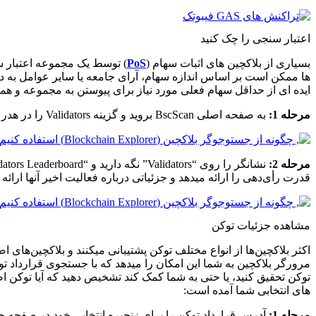
اعتبار سنجی را چک کنید
بسیاری از بلاکچین های اثبات سهام (
PoS
) توسط یک مجموعه اعتبار سن
ها ممکن است بر اساس اندازه سهام، آرای جامعه یا سایر عوامل به 
ایده ای از حداقل سهام فعلی مورد نیاز برای پیوستن به مجموعه و ه
مرحله 1:
به صفحه اصلی BscScan بروید و گزینه Validators را در هدر پیدا کنید.
مرحله 2:
قدرت رأی‌دهی را ارائه میدهد و جزئیاتی درباره فعالیت اخیر آنها ارائه 
مشاهده جزئیات توکن
مرورگر بلاکچین به شما این امکان را میدهد که با جستجوی قرارداد ت
توکن تحقیق کنید، یا حتی به شما کمک کند تشخیص دهید که آیا توکن ا
های انتخابی شما آمده است:
مرحله 1:
آدرس قرارداد توکن را برای زنجیره انتخابی خود در صفحه جزئیات کوین آن در ا