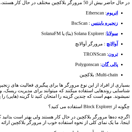
در حال حاضر بیش از 50 مرورگر بلاکچین مختلف در حال کار هستند، اما برخی از محبوب ترین آنها در حال حاضر عبارتند از:
اتریوم
: Etherscan
زنجیره بایننس
: BscScan
سولانا
: Solana Explorer (بتا) یا SolanaFM
آوالانچ
: مرورگر آوالانچ
ترون
: TRONScan
پالی گان
: Polygonscan
Multi-chain: بلاکچین
بسیاری از افراد از این نوع مرورگر ها برای پیگیری فعالیت های زنجیر
شناسایی روندهایی استفاده میکنند که میتوانند برای مدیریت ریسک، 
نمیشوند. مهم است که چندین گزینه را امتحان کنید تا گزینه (هایی) را پی
چگونه از Block Explorer استفاده می کنید؟
اگرچه ده‌ها مرورگر بلاکچین در حال کار هستند ولی بهتر است بدانید 
اینجا، ما یک نمای کلی از نحوه استفاده خوب از مرورگر بلاکچین ارائه 