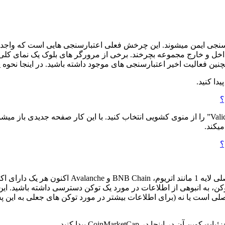
جی ایمن میشوند. این چرخش فعلی اعتبارسنجی هایی است که واجد شرای
داخل و خارج مجموعه بچرخند.
برخی از مرورگر های بلوک یک نمای کلی 
مچنین فعالیت اخیر اعتبارسنجی های موجود داشته باشید.
در اینجا نحوه یافتن 
نشانگر را روی “Validators” نگه دارید و “Validators Leaderboard” را از منوی کشویی انتخاب کنید
میکند.
اکثر بلاکچین‌ها از انواع مختلف توکن پشتیبانی میکنند
وکن، به انبوهی از اطلاعات در مورد یک توکن دسترسی داشته باشید. ای
صلی است یا نه (برای اطلاعات بیشتر در مورد توکن های جعلی به این پ
ینجا در CoinMarketCap پیدا کنید.