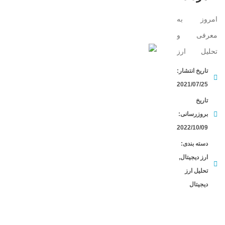
امروز به
معرفی و
تحلیل ارز
چیلیز در تایم
تاریخ انتشار:
فریم 4
2021/07/25
ساعت در
تاریخ
بروزرسانی:
صرافی
2022/10/09
بایننس
دسته بندی:
میپردازیم. با
ارز دیجیتال
,
ما همراه
تحلیل ارز
باشید. ...
دیجیتال