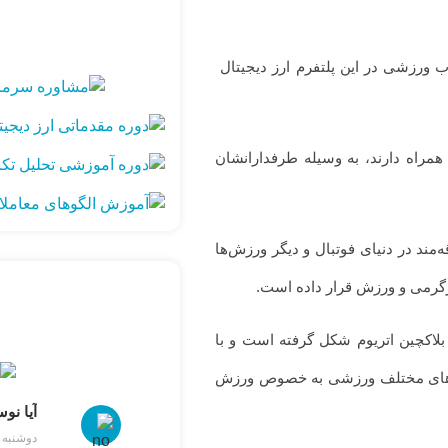
فرم Socios.com قدرت خاصی میبخشد. تیم‌های محبوب ورزشی در این پلتفرم ارز دیجیتال
همراه دارند، به وسیله طرفدارانشان
مند در دنیای فوتبال و دیگر ورزش‌ها
سرگرمی و ورزش قرار داده است.
ای ورزشی مورد استفاده قرار میگیرد. نام اختصاری این ارز “CHZ” است. چیلیز در بلاکچین اتریوم شکل گرفته است و با
ن طرفداران تیم‌های مختلف ورزشی به خصوص ورزش
آیا نو
دوشنبه 23 فوریه 2026