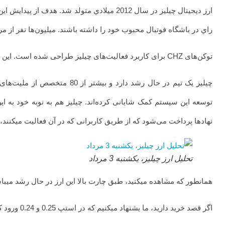
ارز دیجیتال چیلیز در سال 2012 ميلادي متولد 
راي در باشگاه فوتبال محبوب خود را داشته باشند. ميليون‌ها نفر از مرد
توکن‌های CHZ برای کاربرد فعالیت‌های چیلیز طراحی شده است. این توکن در پرداخت‌های رای دادن، صورت حساب‌ها و مبادلات به کار گرفته میشود.
چیلیز یک تیم در حال رشد دار
توسعه این سیستم کمک شایانی کرده‌اند. چیلیز هم به نوبه خود به 
نهادها پرداخت می‌شود که از طریق کاربرانی که در آن فعالیت میکنند،
تحلیل ارز چیلیز، یکشنبه 3 مرداد
همانطور که مشاهده میکنید، طبق چارت بالا این ارز در حال رشد میب
اگر قصد خرید دارید، ما یشنهاد میکنیم که در استپ 0.25 و 0.24 ورود کنید و استاپ تثبیت این ارز، 4 ساعته زیر سطح 0.22 دلار میباشد.