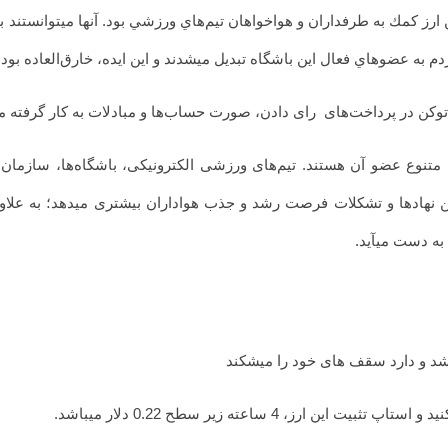
شد. هدف از پيدايش اين ارز كمك به طرفداران و هواخواهان تيم‌هاي ورزشي بود. آنها ميتو
م به عضوهاي فعال اين باشگاه‌ تبديل ميشدند و اين ايده، خارق‌العاده بود.
د و بیشتر از 80 متخصص از ملیت‌های متنوع عضو آن هستند. تیم‌های ورزشی الکترونیکی، باشگا
این نهادها و تشکلات فرصت رشد و جذب هواداران بیشتری میدهد؛ به علاو
 به دست میآید.
اشد و دارد سقف های خود را میشکند