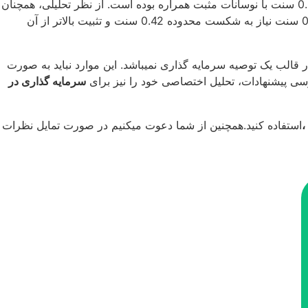
در آخرین تحلیل، انتظار می رفت که قیمت تا محدوده های 0.3880 – 0.42 سنت با نوسان جزئی همراه باشد. پقیمت طبق انتظار تا 0.3880 سنت با نوسانات مثبت همراره بوده است. از نظر تحلیلی، همچنان
گزارش قبلی نیز معتبر است. باید دید که قیمت به محدوده های مورد نظر چه واکنشی نشان خواهد داد.(برای ادامه روند و تارگت های 0.50 سنت نیاز به شکست محدوده 0.42 سنت و تثبیت بالاتر از آن
قالب یک توصیه سرمایه گذاری نمیباشد. این موارد نباید به صورت
رسی پیشنهادات، تحلیل اختصاصی خود را نیز برای
سرمایه گذاری در
،
استفاده کنید.همچنین از شما دعوت میکنیم در صورت تمایل نظرات