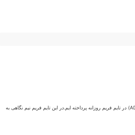
تحلیل تکنیکال کاردانو (ADA) – پنجشنبه 21 تیر 1403 در این مقاله کوتاه تحلیل ارز دیجیتال، به بررسی روند قیمتی ارز دیجیتال کاردانو (ADA) در تایم فریم روزانه پرداخته ایم.در این تایم فریم نیم نگاهی به