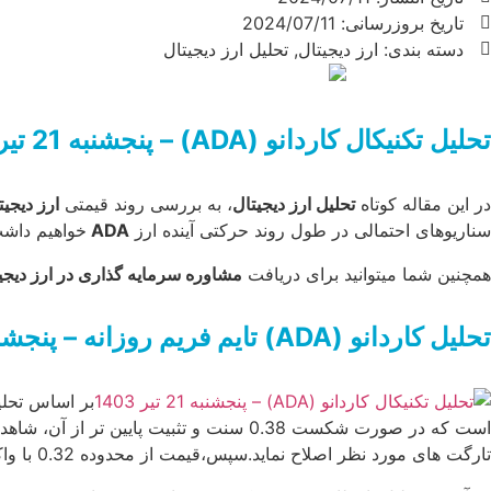
تاریخ بروزرسانی: 2024/07/11
دسته بندی:
ارز دیجیتال
,
تحلیل ارز دیجیتال
تحلیل تکنیکال کاردانو (ADA) – پنجشنبه 21 تیر 1403
در این مقاله کوتاه
تحلیل ارز دیجیتال
، به بررسی روند قیمتی
ارز دیجیت
سناریوهای احتمالی در طول روند حرکتی آینده ارز
ADA
خواهیم داشت.
همچنین شما میتوانید برای دریافت
مشاوره سرمایه گذاری در ارز دیجی
تحلیل
کاردانو
(ADA)
تایم
فریم
روزانه
– پنجشنبه 1
تارگت های مورد نظر اصلاح نماید.سپس،قیمت از محدوده 0.32 با واکنش مثبت رو به شد.