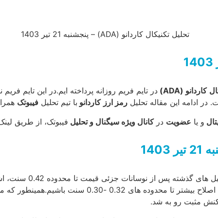
ال
کاردانو
(ADA)
در تایم فریم روزانه پرداخته ایم.در این تایم فر
 در ادامه این مقاله تحلیل
رمز ارز
کاردانو
با تیم تحلیل
فیبوتک
همراه
تال
و یا
عضویت
در
کانال ویژه سیگنال و تحلیل
فیبوتک، از طریق لینک
2 تیر
1403
بر اساس تحلیل ها
است که در صورت شکست 0.38 سنت و تثبیت پایین تر از آن، 