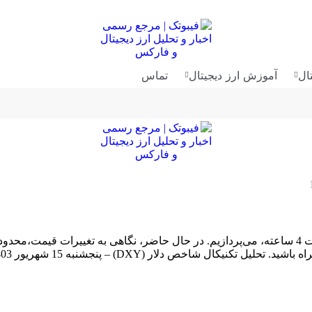
ال
آموزش ارز دیجیتال
تماس
در این تحلیل، روند حرکتی شاخص دلار (DXY) در تایم فریم کوتاه مدت 4 ساعته، می‌پردازیم. در حال ح
ل شاخص دلار (DXY) – پنجشنبه 15 شهریور 1403 […]