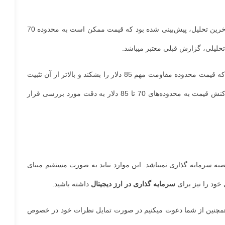
تایم فریم هفتگی، روند حرکتی لایت کوین پس از یک دوره رنج در محدوده 84 دلار، قیمت با روند نزولی مواجه شد و به محدوده 50 دلار اصلاح یافت. در آخرین تحلیل، پیش‌بینی شده بود که قیمت ممکن است به محدوده 70
در تایم فریم بلندمدت هفتگی، محدوده‌های حمایت کلیدی برای لایت کوین در سطح 50 دلار و 42 دلار قرار دارند. برای تداوم روند صعودی، ضروری است که قیمت محدوده مقاومت مهم 85 دلار را بشکند و بالاتر از آن تثبیت
شود. در صورتی که این مقاومت کلیدی شکسته شود، احتمال رشد بیشتر قیمت افزایش می‌یابد.برای درک بهتر ادامه روند حرکتی، ضروری است که واکنش قیمت به محدوده‌های 70 تا 85 دلار به دقت مورد بررسی قرار
 سرمایه گذاری نمیباشد. این موارد نباید به صورت مستقیم مبنای
خود را نیز برای
سرمایه گذاری در ارز دیجیتال
داشته باشید.
.همچنین از شما دعوت میکنیم در صورت تمایل نظرات خود در خصوص