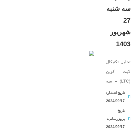
سه شنبه
27
شهریور
1403
تحلیل تکنیکال
لایت کوین
(LTC) – سه
شنبه 27
تاریخ انتشار:
شهریور 1403
2024/09/17
در این مقاله
تاریخ
بروزرسانی:
کوتاه تحلیل
2024/09/17
ارز دیجیتال،