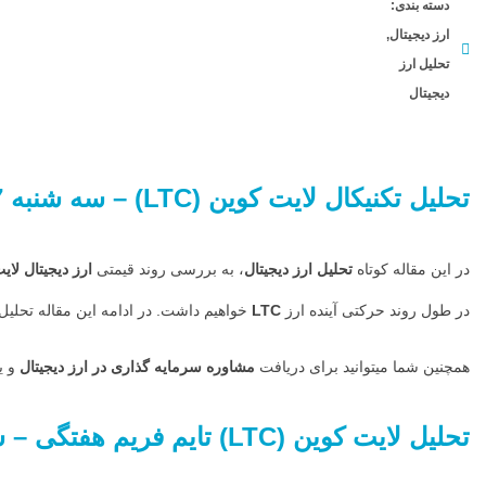
دسته بندی:
به بررسی
ارز دیجیتال
,
روند قیمتی
تحلیل ارز
ارز دیجیتال
دیجیتال
لایت کوین
(LTC) در تایم
فریم هفتگی
تحلیل تکنیکال
لایت کوین
(LTC)
–
سه شنبه 27
پرداخته ایم.در
این تایم فریم
در این مقاله کوتاه
تحلیل ارز دیجیتال
، به بررسی روند قیمتی
ارز دیجیتال
لای
نیم نگاهی به
در طول روند حرکتی آینده ارز
LTC
خواهیم داشت. در ادامه این مقاله تحلیل
تغییرات قیمت
و محدوده های
همچنین شما میتوانید برای دریافت
مشاوره سرمایه گذاری در ارز دیجیتال
و ی
مهم قیمتی
تحلیل
لایت کوین
(LTC)
تایم فریم
هفتگی
– سه 
براساس
سناریوهای