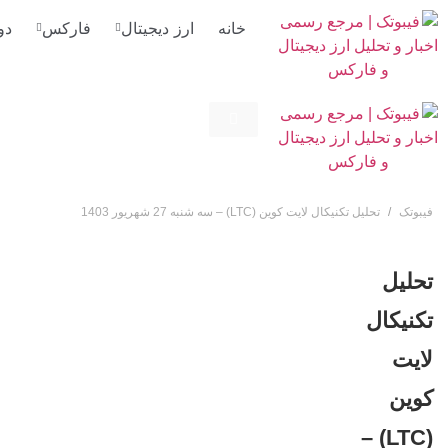
خانه
ارز دیجیتال
فارکس
دو
فیبوتک
تحلیل تکنیکال لایت کوین (LTC) – سه شنبه 27 شهریور 1403
تحلیل
تکنیکال
لایت
کوین
(LTC) –