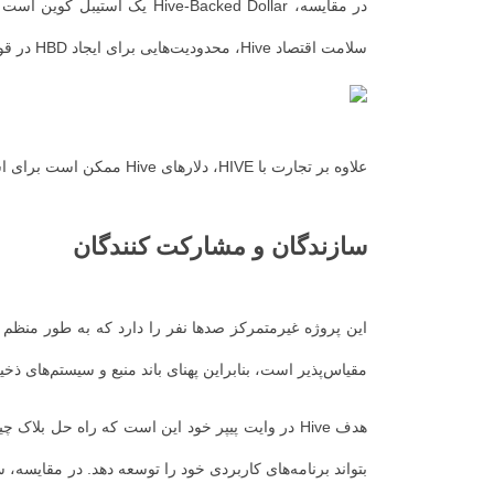
سلامت اقتصاد Hive، محدودیت‌هایی برای ایجاد HBD در قوانین بلاک چین وجود دارد. به عنوان مثال، ارزش بازار HBD باید کمتر از 10٪ از ارزش بازار HIVE باشد.
علاوه بر تجارت با HIVE، دلارهای Hive ممکن است برای استفاده در تجارت یا مبادله به حساب های دیگر منتقل شود. از طرف دیگر، کاربران ممکن است دلارهای کندو را به HIVE تبدیل کنند.
سازندگان و مشارکت کنندگان
مقیاس‌پذیر است، بنابراین پهنای باند منبع و سیستم‌های ذخیره‌سازی آن با شبکه ساخته‌شده برای Web3 مقاوم د
هدف Hive در وایت پیپر خود این است که راه حل 
بتواند برنامه‌های کاربردی خود را توسعه دهد.
در مقایسه، سا