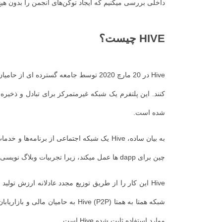
داخلی بررسی میکنیم که ایجاد توکن‌های انجمن را بدون هیچ
هیچ گونه توسعه
بیشتر برای
HIVE چیست؟
کاربران
رسانه‌های
Hive در 20 مارچ 2020 توسط جامعه گست
اجتماعی ساده
میکند. ...
کنند.
شده است.
به بیان ساده، Hive یک شبکه اجتماعی از برنامه‌ها و خدمات است که به شما امکان میدهد با فناوری بلاک چین در قلب این پروژه متصل شوید، به اشتراک بگذارید و کشف کنید.
چین برای dapp ها عمل میکند، زیرا تجربیات وبلاگ نویسی، اشتراک گذاری ویدیوها، پخش زنده، صدا و عکس ها به سازندگان باز می گردد.
Hive این کار را از طریق توزیع مجدد عادلانه ارزش تولید شده برای افرادی که محتوا را توسعه داده اند انجام میدهد. در بلاک چین، کاربران مالکان واقعی این شبکه غیرمتمرکز هستند.
شبکه همتا به همتا (P2P) Hive به 
موارد استفاده ثابت شده Hive است.