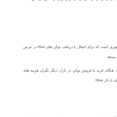
دو توکن بومی در شبکه Hive وجود دارد: HIVE و یک استیبل کوین بومی، Hive-Backed Dollars (HBD). یک اتصال اینترنتی ساده تمام چیزی است که برای انتقال یا دریافت توکن های Hive در عرض
د. هنگام خرید یا فروش توکن در بازار، دیگر نگران هزینه های