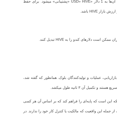
در مقایسه، Hive-Backed Dollar یک استیبل کوین است که در بلاک چین استفاده میشود، زیرا HBD توسط توانایی شبکه برای تبدیل آن‌ها به 1 دلار «USD» HIVE «پشتیبانی» میشود. برای حفظ
جمله توسعه دهندگان اصلی و فرعی، بازاریابی، عملیات و تولیدکنندگان بلوک. همانطور که گفته شد،
شبکه این است که پایه‌ای را فراهم کند که بر اساس آن هر کسی
ز جمله این واقعیت که مالکیت یا کنترل کار خود را ندارند. در