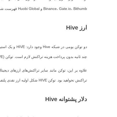
Binance، Gate.io، Bithumb و Huobi Global فهرست شده است.
ارز Hive
چند ثانیه بدون پرداخت هزینه تراکنش لازم است. توکن Hive (HIVE) یک ارز رمزپایه است که به بلاک چین رسانه اجتماعی منبع باز قدرت میدهد.
علاوه بر این، توکن مانند سایر تراکنش‌های ارزهای دیجیتا
تراکنش نخواهید بود.
توکن HIVE شکل اولیه ارز نقدی پلتفرم است. راه های مختلفی برای مبادله یا انتقال HIVE وجود دارد، از جمله معامله با دلار Hive.
دلار پشتوانه Hive