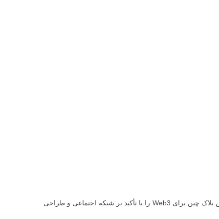
همراه باشید. در این راهنما، Hive.io، اولین بلاک چین برای Web3 را با تأکید بر شبکه اجتماعی و طراحی