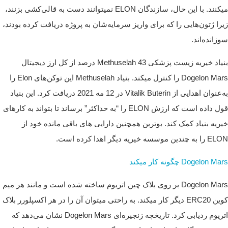
میکنند. با این حال، سازندگان ELON نمیتوانند دست به قالی‌کشی بزنند،
زیرا ژتون‌هایی را که برای واریز سرمایه‌شان به پروژه دریافت کرده بودند،
سوزانده‌اند.
بنیاد خیریه زیست پزشکی Methuselah 43 درصد از کل ارز دیجیتال
Dogelon Mars را کنترل میکند. بنیاد Methuselah این توکن‌های Elon را
به‌عنوان اهدایی از Vitalik Buterin در 12 مه 2021 دریافت کرد. این بنیاد
قول داده است که ارزش ELON را “به حداکثر” برساند تا بتواند به کارهای
خیریه بنیاد کمک کند. بوترین همچنین دارایی های باقی مانده خود از
ELON را به چندین موسسه خیریه دیگر اهدا کرده است.
Dogelon Mars چگونه کار میکند
Dogelon Mars بر روی بلاک چین اتریوم ساخته شده است و مانند هر میم
کوین ERC20 دیگر کار میکند. به راحتی میتوان آن را در هر اکسپلورر بلاک
اتریوم ردیابی کرد.
تاریخچه زنجیره‌ای Dogelon Mars نشان می‌دهد که