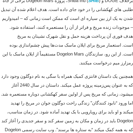
برخلاف DOGE و Shiba Inu (
SHIB
)، پروژه Dogelon Mars برخی از جاه
طلبی های کهکشانی را در خود جای داده است. هدف اعلام شده آن تبدیل
شدن به یک ارز بین سیاره ای است که ممکن است زمانی که – امیدواریم
– موجودات زنده مریخ و فراتر از آن را مستعمره کنند، استفاده شود.
هدف فوری آن پرداخت هزینه حمل و نقل شهرک نشینان به مریخ
است.
استعمار مریخ برای ایلان ماسک مدت‌ها پیش چشم‌اندازی بوده
است. از این رو، سازندگان Dogelon Mars مستقیماً از ایلان ماسک با این
رمزارز میم درخواست میکنند.
همچنین یک داستان فانتزی کمیک همراه با سگی به نام دوگلون وجود دارد
که به عنوان پس‌زمینه پروژه عمل میکند. داستان در سال 2440 آغاز
میشود، زمانی که مریخ پس از اولین سفر کهکشانی دوباره مستعمره شد.
اما ورود “نابود کنندگان” زندگی راحت دوگلون جوان در مریخ را تهدید
میکند و او باید برای رویارویی با یک تهدید آماده شود.
در زمان مناسب،
Dogelon باید در زمان و مکان به زمین سفر کند و سفر جدیدی را آغاز کند
که به همه کمک میکند “به ستاره ها برسند”. وب سایت رسمی Dogelon