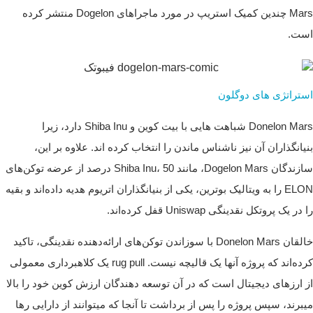
Mars چندین کمیک استریپ در مورد ماجراهای Dogelon منتشر کرده
است.
استراتژی های دوگلون
Donelon Mars شباهت هایی با بیت کوین و Shiba Inu دارد، زیرا
بنیانگذاران آن نیز ناشناس ماندن را انتخاب کرده اند. علاوه بر این،
سازندگان Dogelon Mars، مانند Shiba Inu، 50 درصد از عرضه توکن‌های
ELON را به ویتالیک بوترین، یکی از بنیانگذاران اتریوم هدیه داده‌اند و بقیه
را در یک پروتکل نقدینگی Uniswap قفل کرده‌اند.
خالقان Donelon Mars با سوزاندن توکن‌های ارائه‌دهنده نقدینگی، تاکید
کرده‌اند که پروژه آنها یک قالیچه نیست. rug pull یک کلاهبرداری معمولی
از ارزهای دیجیتال است که در آن توسعه دهندگان ارزش کوین خود را بالا
میبرند، سپس پروژه را پس از برداشت تا آنجا که میتوانند از دارایی رها