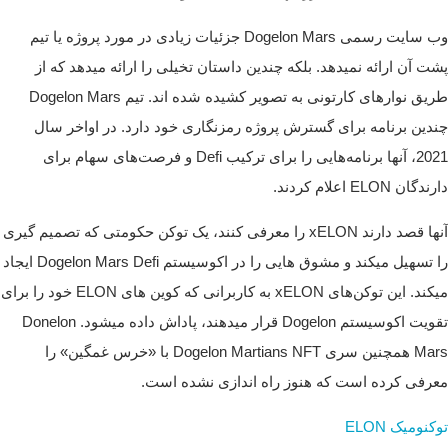
وب سایت رسمی Dogelon Mars جزئیات زیادی در مورد پروژه یا تیم
پشت آن ارائه نمیدهد. بلکه چندین داستان تخیلی را ارائه میدهد که از
طریق نوارهای کارتونی به تصویر کشیده شده اند.
تیم Dogelon Mars
چندین برنامه برای گسترش پروژه رمزنگاری خود دارد. در اواخر سال
2021، آنها برنامه‌هایی را برای ترکیب Defi و فرصت‌های سهام برای
دارندگان ELON اعلام کردند.
آنها قصد دارند xELON را معرفی کنند، یک توکن حکومتی که تصمیم گیری
را تسهیل میکند و مشوق هایی را در اکوسیستم Dogelon Mars Defi ایجاد
میکند. این توکن‌های xELON به کاربرانی که کوین های ELON خود را برای
تقویت اکوسیستم Dogelon قرار میدهند، پاداش داده میشود.
Donelon
Mars همچنین سری Dogelon Martians NFT با «خرس غمگین» را
معرفی کرده است که هنوز راه اندازی نشده است.
توکنومیک ELON